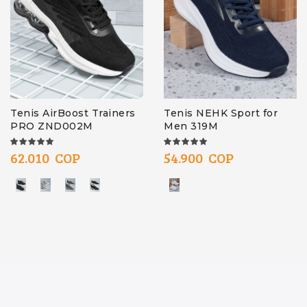
Tenis AirBoost Trainers
Tenis NEHK Sport for
PRO ZND002M
Men 319M
100%
100%
62.010 COP
54.900 COP