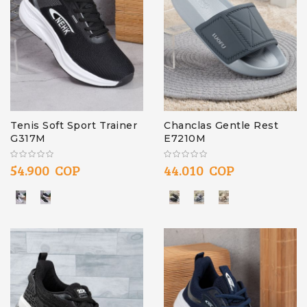
Tenis Soft Sport Trainer
Chanclas Gentle Rest
G317M
E7210M
54.900 COP
44.010 COP