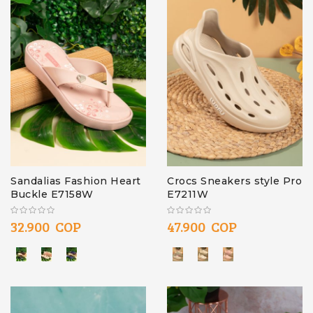
Sandalias Fashion Heart
Crocs Sneakers style Pro
Buckle E7158W
E7211W
32.900 COP
47.900 COP