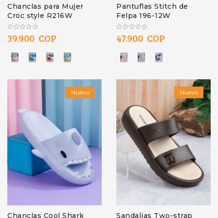
Chanclas para Mujer
Pantuflas Stitch de
Croc style R216W
Felpa 196-12W
39.900 COP
47.900 COP
Nuevo
Nuevo
Chanclas Cool Shark
Sandalias Two-strap