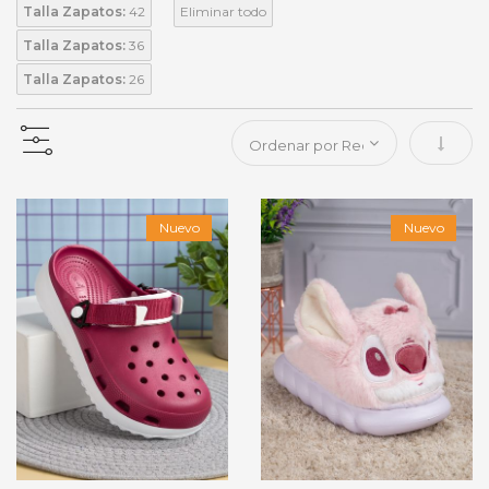
Talla Zapatos:
42
Eliminar todo
Talla Zapatos:
36
Talla Zapatos:
26
Fijar 
Nuevo
Nuevo