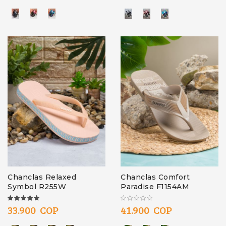
Chanclas Relaxed
Chanclas Comfort
Symbol R255W
Paradise F1154AM
100%
33.900 COP
41.900 COP