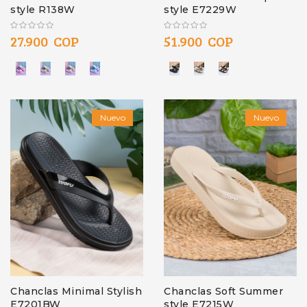
style R138W
style E7229W
27.900 COP
51.900 COP
Nuevo
Nuevo
Chanclas Minimal Stylish
Chanclas Soft Summer
E7201BW
style E7215W