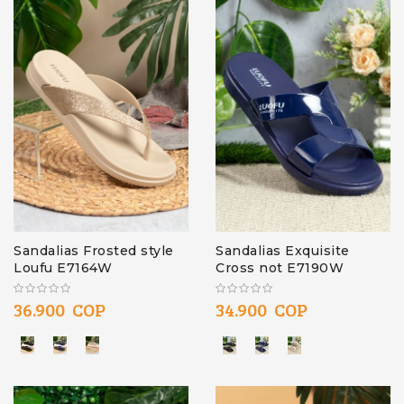
Sandalias Frosted style
Sandalias Exquisite
Loufu E7164W
Cross not E7190W
36.900 COP
34.900 COP