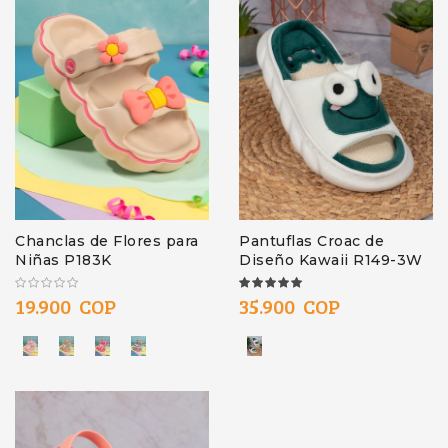
Chanclas de Flores para
Pantuflas Croac de
Niñas P183K
Diseño Kawaii R149-3W
100%
19.900 COP
35.900 COP