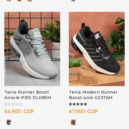
Tenis Runner Boost
Tenis Modern Runner
Airsole PRO DL085M
Boost-sole G337AM
100%
64.900 COP
67.900 COP