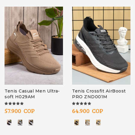
Tenis Casual Men Ultra-
Tenis Crossfit AirBoost
soft H029AM
PRO ZND001M
100%
100%
57.900 COP
64.900 COP