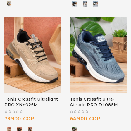
Tenis Crossfit Ultralight
Tenis Crossfit ultra-
PRO XNY025M
Airsole PRO DL086M
78.900 COP
64.900 COP