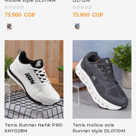
Hollow style DL0114M
DL112M
75.900 COP
75.900 COP
Tenis Runner Nehk PRO
Tenis Hollow sole
XNY028M
Runner style DL0110M