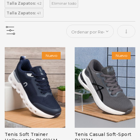
Talla Zapatos:
42
Eliminar todo
Talla Zapatos:
41
Fijar 
Nuevo
Nuevo
Tenis Soft Trainer
Tenis Casual Soft-Sport