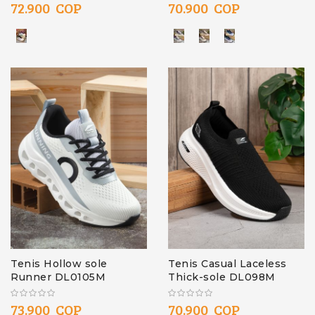
80%
72.900 COP
70.900 COP
Tenis Hollow sole
Tenis Casual Laceless
Runner DL0105M
Thick-sole DL098M
73.900 COP
70.900 COP